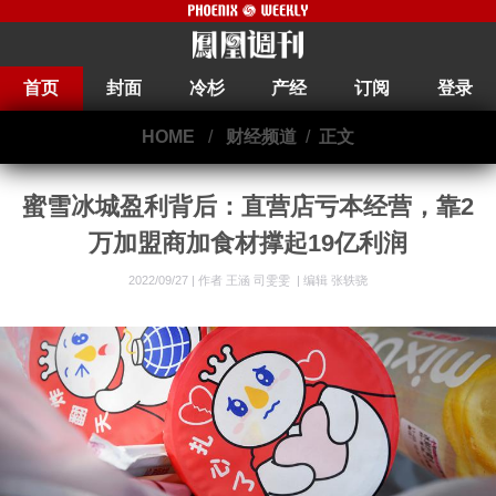
首页
封面
冷杉
产经
订阅
登录
HOME
/
财经频道
/
正文
蜜雪冰城盈利背后：直营店亏本经营，靠2
万加盟商加食材撑起19亿利润
2022/09/27 |
作者 王涵 司雯雯
|
编辑 张轶骁