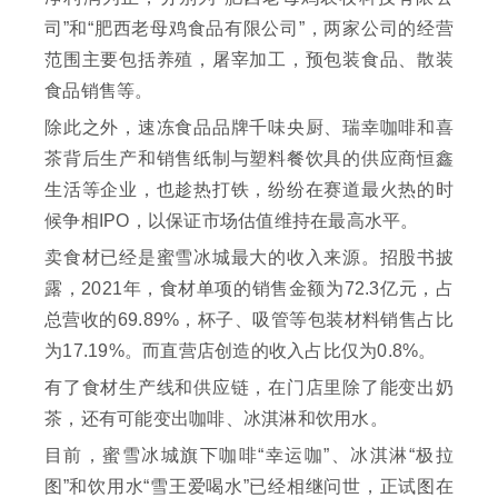
司”和“肥西老母鸡食品有限公司”，两家公司的经营
范围主要包括养殖，屠宰加工，预包装食品、散装
食品销售等。
除此之外，速冻食品品牌千味央厨、瑞幸咖啡和喜
茶背后生产和销售纸制与塑料餐饮具的供应商恒鑫
生活等企业，也趁热打铁，纷纷在赛道最火热的时
候争相IPO，以保证市场估值维持在最高水平。
卖食材已经是蜜雪冰城最大的收入来源。招股书披
露，2021年，食材单项的销售金额为72.3亿元，占
总营收的69.89%，杯子、吸管等包装材料销售占比
为17.19%。而直营店创造的收入占比仅为0.8%。
有了食材生产线和供应链，在门店里除了能变出奶
茶，还有可能变出咖啡、冰淇淋和饮用水。
目前，蜜雪冰城旗下咖啡“幸运咖”、冰淇淋“极拉
图”和饮用水“雪王爱喝水”已经相继问世，正试图在