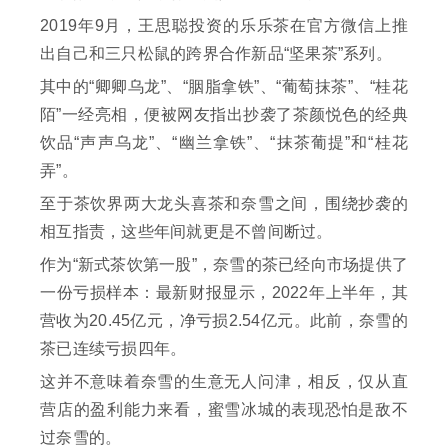
2019年9月，王思聪投资的乐乐茶在官方微信上推
出自己和三只松鼠的跨界合作新品“坚果茶”系列。
其中的“卿卿乌龙”、“胭脂拿铁”、“葡萄抹茶”、“桂花
陌”一经亮相，便被网友指出抄袭了茶颜悦色的经典
饮品“声声乌龙”、“幽兰拿铁”、“抹茶葡提”和“桂花
弄”。
至于茶饮界两大龙头喜茶和奈雪之间，围绕抄袭的
相互指责，这些年间就更是不曾间断过。
作为“新式茶饮第一股”，奈雪的茶已经向市场提供了
一份亏损样本：最新财报显示，2022年上半年，其
营收为20.45亿元，净亏损2.54亿元。此前，奈雪的
茶已连续亏损四年。
这并不意味着奈雪的生意无人问津，相反，仅从直
营店的盈利能力来看，蜜雪冰城的表现恐怕是敌不
过奈雪的。