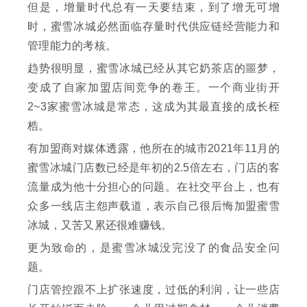
但是，增量时代总有一天要结束，到了增无可增
时，蜜雪冰城必然面临存量时代供应链经营能力和
管理能力的考核。
趋势很明显，蜜雪冰城已经从其它奶茶店的噩梦，
变成了自家加盟店间竞争的卷王。一个商业街开
2~3家蜜雪冰城是常态，这成为其最直接的成长桎
梏。
有加盟商对媒体透露，他所在的城市2021年11月的
蜜雪冰城门店数已经是年初的2.5倍左右，门店的客
流量成为他十分担心的问题。在社交平台上，也有
众多一线店主怨声载道，表示自己很后悔加盟蜜雪
冰城，又苦又累还很难赚钱。
更为致命的，是蜜雪冰城没完没了的食品安全问
题。
门店管控跟不上扩张速度，过低的利润，让一些店