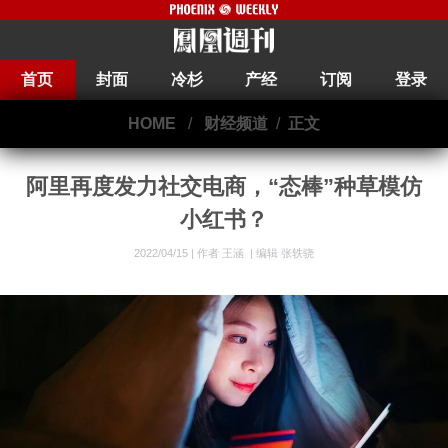
首页
封面
冷杉
产经
订阅
登录
HOME
/
财经频道
/
正文
阿里再度发力社交电商，“态棒”种草模仿
小红书？
2022/04/15 |
作者 王涵
|
编辑 张轶骁