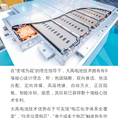
在“变堵为疏”的理念指导下，大禹电池技术拥有有8
项核心设计理念，即：热源隔断、双向换流、热流
分配、定向排爆、高温绝缘、自动灭火、正压阻
氧、智能冷却。据悉，其目前已获得数十项核心技
术专利。
大禹电池技术优势在于可实现“电芯化学体系全覆
盖”，“任意位置电芯”，“单个或多个电芯”触发热失控