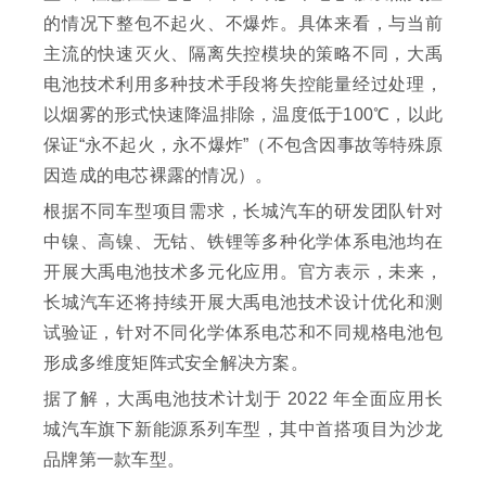
的情况下整包不起火、不爆炸。具体来看，与当前
主流的快速灭火、隔离失控模块的策略不同，大禹
电池技术利用多种技术手段将失控能量经过处理，
以烟雾的形式快速降温排除，温度低于100℃，以此
保证“永不起火，永不爆炸”（不包含因事故等特殊原
因造成的电芯裸露的情况）。
根据不同车型项目需求，长城汽车的研发团队针对
中镍、高镍、无钴、铁锂等多种化学体系电池均在
开展大禹电池技术多元化应用。官方表示，未来，
长城汽车还将持续开展大禹电池技术设计优化和测
试验证，针对不同化学体系电芯和不同规格电池包
形成多维度矩阵式安全解决方案。
据了解，大禹电池技术计划于 2022 年全面应用长
城汽车旗下新能源系列车型，其中首搭项目为沙龙
品牌第一款车型。