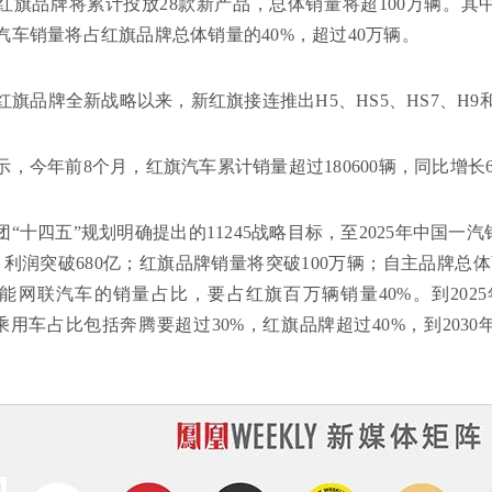
年，红旗品牌将累计投放28款新产品，总体销量将超100万辆。其
汽车销量将占红旗品牌总体销量的40%，超过40万辆。
布红旗品牌全新战略以来，新红旗接连推出H5、HS5、HS7、H9和
，今年前8个月，红旗汽车累计销量超过180600辆，同比增长6
团“十四五”规划明确提出的11245战略目标，至2025年中国
辆，利润突破680亿；红旗品牌销量将突破100万辆；自主品牌总
能网联汽车的销量占比，要占红旗百万辆销量40%。到202
主乘用车占比包括奔腾要超过30%，红旗品牌超过40%，到203