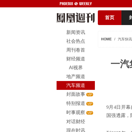
首页
新闻资讯
HOME
/
汽车快讯
社会热点
周刊卷首
财经频道
一汽
AI视界
地产频道
汽车频道
封面故事
VIP
特别报道
VIP
9月4日开
时事观察
VIP
国强透露，
对话财经
现在时讯