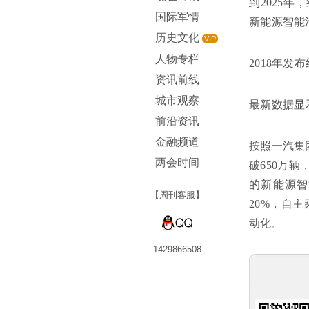
到2025
国际军情
新能源智能
历史文化
VIP
人物专栏
2018年发
资讯前线
城市观察
最新数据显示
前沿资讯
金融频道
按照一汽集
两会时间
破650万
的新能源智
【周刊客服】
20%，自
动化。
1429866508