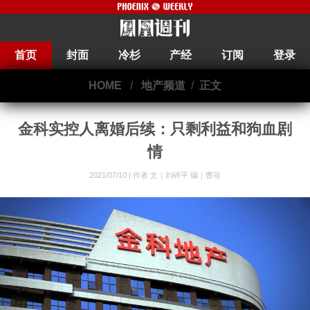
首页
封面
冷杉
产经
订阅
登录
HOME
/
地产频道
/
正文
金科实控人离婚后续：只剩利益和狗血剧
情
2021/07/10 |
作者 文｜刘碎平 编｜曹蓓