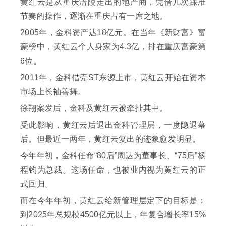
黄红云是从重庆涪陵走出的地产商，凭借几次踩准
节奏的操作，逐渐在重庆占有一席之地。
2005年，金科资产达18亿元。在当年《新财富》富
豪榜中，黄红云个人身家为4.3亿，排在重庆富豪第
6位。
2011年，金科借壳ST东源上市，黄红云开始在资本
市场上长袖善舞。
徐翔案发后，金科及黄红云被牵扯其中。
受此影响，黄红云后退出金科管理层，一度隐退幕
后。但最近一两年，黄红云复出的迹象愈发明显。
今年年初，金科任命“80后”周达为董事长、“75后”杨
程钧为总裁。这场任命，也被业内视为黄红云的正
式回归。
而在今年年初，黄红云给新管理层定下的目标是：
到2025年总规模4500亿元以上，年复合增长率15%