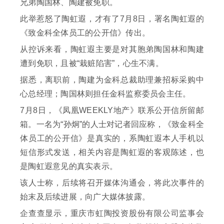
兄弟陶国林、陶建被免职。
此举惹怒了陶虹遐，才有了7月8日，署名陶虹遐的
《致金科全体员工的公开信》传出。
从控诉来看，陶虹遐主要是对其胞弟陶国林和陶建
遭到免职，且被“栽赃陷害”，心生不满。
据悉，离职前，陶建为金科总裁助理兼招标采购中
心总经理；陶国林则担任金科监察委员会主任。
7月8日，《凤凰WEEKLY地产》联系公开信所留邮
箱。一名为“孙炯”的人士对记者回应称，《致金科全
体员工的公开信》是真实的，系陶虹遐本人手机以
短信形式发送，相关内容是陶虹遐的客观陈述，也
是陶虹遐意见的真实表示。
该人士称，后续将召开媒体沟通会，将此次事件的
始末及后续进展，向广大媒体披露。
企查查显示，重庆市虹陶投资股份有限公司监事会