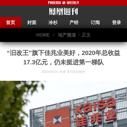
首页
封面
冷杉
产经
订阅
登录
HOME
/
地产频道
/
正文
“旧改王”旗下佳兆业美好，2020年总收益
17.3亿元，仍未挺进第一梯队
2021/03/19 |
作者 实习生纪校玲