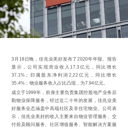
3月18日晚，佳兆业美好发布了2020年年报。报告
显示，公司实现营业收入17.3亿元，同比增长
37.1%；归属股东净利润2.22亿元，同比增长
35.4%；物业服务收入占比凸现，为7.94亿元。
成立于1999年，前身主要负责集团控股地产业务后
勤物业保障服务，经过近二十年的发展，佳兆业美
好服务业态涵盖中高端社区及非住宅物业。公司表
示，佳兆业美好的收入主要来自物业管理服务、交
付前及顾问服务、社区增值服务、智能解决方案服