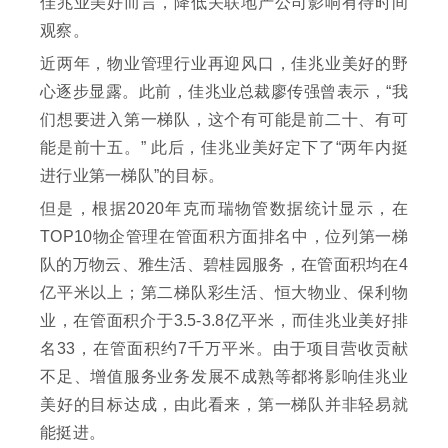
佳兆业美好而言，降低关联地产公司影响有待时间
观察。
近两年，物业管理行业再迎风口，佳兆业美好的野
心逐步显露。此前，佳兆业总裁廖传强曾表示，“我
们想要进入第一梯队，这个有可能是前二十、有可
能是前十五。” 此后，佳兆业美好定下了“两年内挺
进行业第一梯队”的目标。
但是，根据2020年克而瑞物管数据统计显示，在
TOP10物企管理在管面积方面排名中，位列第一梯
队的万物云、雅生活、碧桂园服务，在管面积均在4
亿平米以上；第二梯队彩生活、恒大物业、保利物
业，在管面积介于3.5-3.8亿平米，而佳兆业美好排
名33，在管面积约7千万平米。由于项目营收贡献
不足、增值服务业务发展不成熟等都将影响佳兆业
美好的目标达成，由此看来，第一梯队并非轻易就
能挺进。