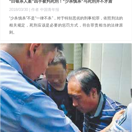
“白银杀人案”凶手被判死刑！“少杀慎杀”与死刑并不矛盾
2018/03/30
| 作者 中国青年报
“少杀慎杀”不是“一律不杀”，对于特别恶劣的刑事犯罪，依照刑法的
相关规定，死刑应该是必要的惩罚方式，符合罪责相当的法律原
则。