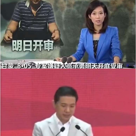
第一页
上一页
11
12
13
14
15
下一页
最末页
甘肃“白银连环杀人案”将于3月30日公开宣判
本栏目共328条，20条/页，共17页
2018/03/28
| 作者 央视网 ​​​​
大审判法庭公开宣判被告人高承勇抢劫、故意杀人、强奸、侮辱尸
体一案。
周刊介绍
广告服务
推广合作
联系我们
友情链接
申请