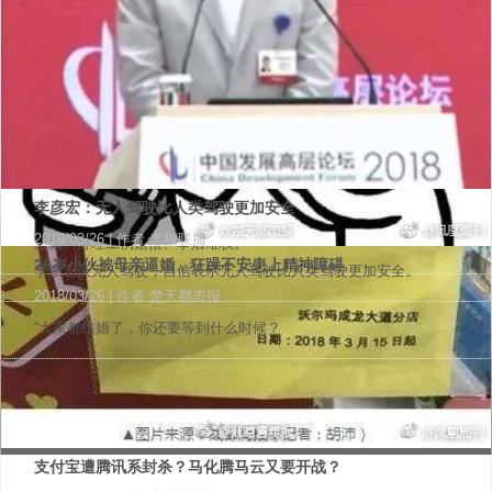
凤凰周刊新浪微博
凤凰网
凤凰卫视
香港中联办
CBNData
版权信息
|
免责声明
凤凰周刊网站所有刊登文章版权归香港凤凰周刊有限公司所有，任
何转载或商业用途均须联系香港凤凰周刊有限公司。如未经授权用
取消加分项目高考就会更加公平吗？
男子武大校园剧烈横摇樱花雨，武大学生怒了！
超七成医生看病遭偷拍录音，患者及其家属的动机五花八门
教育部发文:贫困家庭考生，同等条件下优先录取
作他处，香港凤凰周刊有限公司将保留追究侵权者法律责任的权
2018/03/28
| 作者 新浪财经 ​​​​
2018/03/26
| 作者 一手Video ​​​​
2018/03/26
| 作者 楚天都市报
2018/03/26
利。
近日，教育部取消了体育、艺术、奥数等各类全国高考加分项目，
武汉大学学生发帖：这样的游客我们不欢迎！
不少医生认为，拍照录音既干扰了他们的诊疗行为，又是不尊重医
近日，教育部印发通知：要求2018年重点高校加大对贫困家庭学生
Copyright © 2026 香港凤凰周刊有限公司 |
粤ICP备2021170104
这会使高考更加公平吗？
生、不相信医生的表现，而且普遍担心患者拿着录音进行断章取义
的政策倾斜。
号-2
李彦宏：中国人更开放，对隐私问题没那么敏感
李彦宏：无人驾驶比人类驾驶更加安全
式地传播。而患者及其家属拍照、录音的原因也是多种多样：记录
凤凰周刊 | 为全球华人提供独立意见
2018/03/28
| 作者 时间视频
2018/03/26
| 作者 老板联播
医嘱、办理工伤赔偿、事后维权。
26岁小伙被母亲逼婚，狂躁不安患上精神障碍
“如果他们可以用隐私交换便捷性，很多情况下他们是愿意的。”对
李彦宏谈无人驾驶，自信表示无人驾驶比人类驾驶更加安全。
2018/03/26
| 作者 楚天都市报
此，你怎么看？
​“大家都结婚了，你还要等到什么时候？
香港凤凰周刊
支付宝遭腾讯系封杀？马化腾马云又要开战？