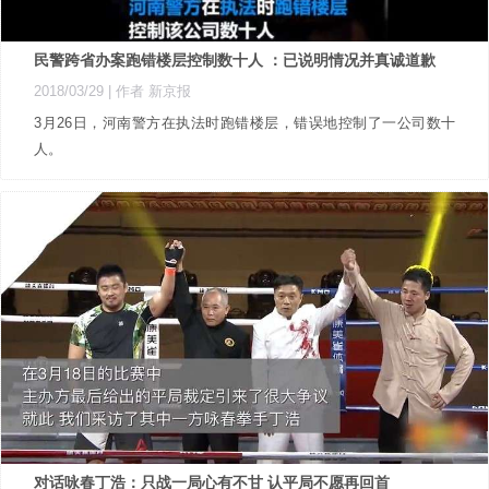
民警跨省办案跑错楼层控制数十人 ：已说明情况并真诚道歉
2018/03/29
| 作者 新京报
​3月26日，河南警方在执法时跑错楼层，错误地控制了一公司数十
人。
对话咏春丁浩：只战一局心有不甘 认平局不愿再回首