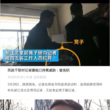
民政干部对记者爆粗口持凳威胁：被免职
2018/03/29
| 作者 澎湃新闻
3月28日，陕西商洛。记者在商洛市民政局采访时，该局殡葬管理科
科长郝江灵出言辱骂记者，又欲拿起凳子砸记者。