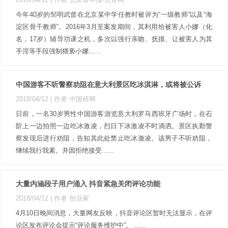
今年40岁的邹明武曾在北京某中学任教时被评为“一级教师”以及“海
淀区骨干教师”。2016年3月至案发期间，其利用给被害人小娜（化
名，17岁）辅导功课之机，多次以强行亲吻、抚摸、让被害人为其
手淫等手段强制猥亵小娜......
中国游客不听警察劝阻在意大利景区吃冰淇淋，或将被公诉
2018/04/12
| 作者 中国侨网
日前，一名30岁男性中国游客游览意大利罗马西班牙广场时，在石
阶上一边拍照一边吃冰激凌，烈日下冰激凌不时滴洒。景区执勤警
察发现后进行劝阻，告知其此处禁止吃冰激凌。该男子不听劝阻，
继续我行我素。并因拒绝接受......
大量内涵段子用户涌入 抖音紧急关闭评论功能
2018/04/12
| 作者 创业家 ​​​​
4月10日晚间消息，大量网友反映，抖音评论区暂时无法显示，在评
论区发布评论会提示“评论服务维护中”。 ......