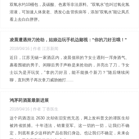
双氧水约10桶包，及碳酸、色素等非法原料。“双氧水”也叫过氧化氢
溶液，可加速人体衰老、诱发心血管疾病等，添加“双氧水”能让凤爪
看上去白白胖胖。
凌晨遭遇持刀抢劫，姑娘边玩手机边鄙视："你的刀好丑哦！"
2018/04/16
| 作者 江苏新闻
近日，江苏无锡一家酒店内，凌晨值班的卞女士遇到一浑身酒气、
裹着围裙的男子。闲聊后男子声称是来抢劫的，并亮出了刀，卞女
士以为是开玩笑，"拿的刀好丑，能不能换个新刀？"随后继续闲
聊，直到男子再次拿刀威胁她打......
鸿茅药酒案最新进展
2018/04/16
| 作者 丁香医生
这个药酒违法 2630 次却依旧安然无恙，网上发科普文的谭医生却
被跨省抓捕。十年违法，销量亚军。这一切的一切，让我们不确
定，到底有多少这样的产品在我们身边。也让我们不确定，未来会