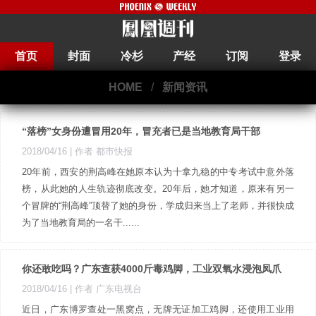
首页
封面
冷杉
产经
订阅
登录
HOME
/
新闻资讯
“落榜”女身份遭冒用20年，冒充者已是当地教育局干部
2018/04/16
| 作者 都市快报 ​​​​
20年前，西安的荆高峰在她原本认为十拿九稳的中专考试中意外落
榜，从此她的人生轨迹彻底改变。20年后，她才知道，原来有另一
个冒牌的“荆高峰”顶替了她的身份，学成归来当上了老师，并很快成
为了当地教育局的一名干......
你还敢吃吗？广东查获4000斤毒鸡脚，工业双氧水浸泡凤爪
2018/04/16
| 作者 广东电视台
近日，广东博罗查处一黑窝点，无牌无证加工鸡脚，还使用工业用