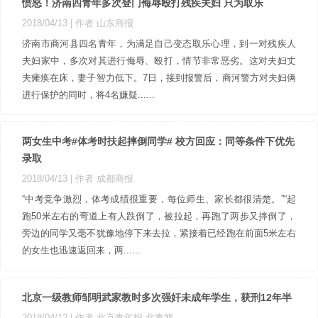
愤怒！济南四青年多次登门侮辱殴打残疾夫妇 只为取乐
2018/04/13
| 作者 山东商报
济南市商河县四名青年，为满足自己变态取乐心理，到一对残疾人
夫妇家中，多次对其进行侮辱、殴打，情节非常恶劣。这对夫妇丈
夫瘫痪在床，妻子智力低下。7日，接到报警后，商河警方对夫妇俩
进行保护的同时，将4名嫌疑......
两女生中考#体考时扶起摔倒同学# 校方回应：同等条件下优先
录取
2018/04/13
| 作者 成都商报
“中考竞争激烈，体考成绩很重要，每位师生、家长都很清楚。”“起
跑50米左右的弯道上有人跌倒了，被拉起，再跑了两步又摔倒了，
旁边的同学又毫不犹豫地停下来去拉，紧接着已经跑在前面5米左右
的女生也迅速返回来，两......
北京一级教师邹明武家教时多次强奸未成年学生，获刑12年半
2018/04/12
| 作者 北京青年报-北青网