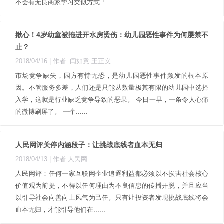
不会有无良商家学习类似方式「......
揪心！4岁幼童被拖进开水房烫伤：幼儿园恶性事件为何屡禁不
止？
2018/04/16
| 作者 闫如意 王正义
市场竞争缺失，园方有恃无恐，是幼儿园恶性事件频发的根本原
因。不管服务多差，人们还是只能从数量极其有限的幼儿园中选择
入学，这就是行业缺乏竞争导致的恶果。 今日一早，一条令人心痛
的微博刷屏了。 一个......
人民网评关停内涵段子：让挑战底线者血本无归
2018/04/13
| 作者 人民网
人民网评：任何一家互联网企业追逐利益都必须以不损害社会核心
价值观为前提，不得以任何理由为不良信息的传播开脱，并且应当
以引导社会向善向上风气为己任。只有让投资者发现挑战底线将会
血本无归，才能引导他们在......