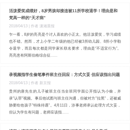
活泼爱笑成绩好，8岁男孩却接连被11所学校退学！理由是和
梵高一样的“天才病”
2018/04/13
| 作者 潇湘晨报
乍一看，8岁的亮亮是个讨人喜欢的小正太。他活泼爱笑，学习成绩
也不错。然而，才上小学二年级的他已经被3所幼儿园、8所小学勒
令退学，而且每次都是同学家长联名要求，理由是“不适宜行为”。
亮亮患有阿斯伯格综合征......
录视频指学生偷笔事件班主任回应：方式欠妥 但应该指出问题
2018/04/13
| 作者 新京报
贵州的唐先生的儿子被班主任当全班同学面公开指认为小偷，并
录"认罪"视频。事后他试图与班主任沟通，但被对方"拉黑"，还被威
胁要给他孩子"特殊待遇"。4月11日，涉事老师承认处理方式欠妥，
但认为学生有问题，老师应该指......