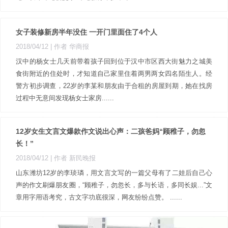
女子装修新房半年没住 一开门里面住了4个人
2018/04/12
| 作者 华商报
汉中的杨女士几天前带着孩子回到位于汉中市区西大街魅力之城美
食街附近的住处时，才知道自己家里住着两男两女四名陌生人。经
警方初步调查，22岁的李某和朋友由于合租的房屋到期，她在找房
过程中无意间发现杨女士家房......
12岁女生文言文爆款作文说出心声：二孩爸妈“顾稚子，勿忽
长！”
2018/04/12
| 作者 新民晚报 ​​​​
山东潍坊12岁的李琰璘，用文言文写的一篇父母有了二娃后自己心
声的作文刷爆朋友圈，“顾稚子，勿忽长，多与长语，多同长娱...”文
章用字用语考究，古文字功底很深，网友纷纷点赞。 ......