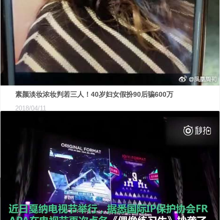
素颜淡妆浓妆判若三人！40岁妇女假扮90后骗600万
2018/04/11
2015年，王三姐与李小庆结识，谎称90后。面对“年轻貌美”的“少
第一页
上一页
9
10
11
12
13
下一页
最末页
女”，李小庆迅速坠入爱河。然而王三姐嗜赌如命，两年间骗取李小
本栏目共328条，20条/页，共17页
庆钱财600万挥霍…由于王三姐善于打扮，抓捕过程中连民警都差点
没认出她。据王三姐交代......
周刊介绍
广告服务
推广合作
联系我们
友情链接
申请