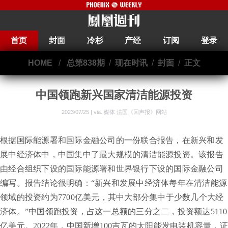
首页
封面
冷杉
产经
订阅
登录
HOME
/
总第838期
/
现在时讯
/
封面
/
正文
中国领跑新兴国家清洁能源投资
2023/07/25 | via.
媒体 法国《回声报》网站
根据国际能源署和国际金融公司的一份联合报告，在新兴和发
展中经济体中，中国集中了最大规模的清洁能源投资。该报告
由经合组织下设的国际能源署和世界银行下设的国际金融公司
编写。报告结论很明确：“新兴和发展中经济体每年在清洁能源
领域的投资约为7700亿美元，其中大部分集中于少数几个大经
济体。”中国领跑投资，占这一总额的三分之二，投资额达5110
亿美元。2022年，中国新增100吉瓦的太阳能发电装机容量，证